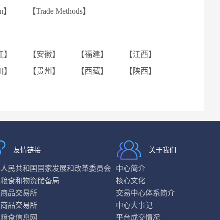
ion】
【Trade Methods】
江】
【安徽】
【福建】
【江西】
川】
【贵州】
【西藏】
【陕西】
友情链接
关于我们
华人民共和国国家发展和改革委员会
中心简介
家粮食和物资储备局
核心文化
连商品交易所
交易中心体系简介
州商品交易所
中心大事记
国粮食信息网
平台成交情况