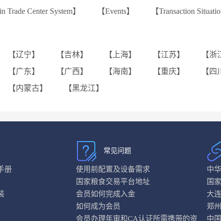
ain Trade Center System】
【Events】
【Transaction Situat
【辽宁】
【吉林】
【上海】
【江苏】
【浙
【广东】
【广西】
【海南】
【重庆】
【四
【内蒙古】
【黑龙江】
南
常见问题
手册
使用前配置及设备需求
中
国家粮食交易平台地址
国
装
会员如何完成入金
大
如何成为会员
郑
中
会员办理年审和CA认证所需携带的资料是什么？