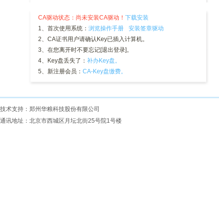
CA驱动状态：尚未安装CA驱动！
下载安装
1、首次使用系统：
浏览操作手册
安装签章驱动
2、CA证书用户请确认Key已插入计算机。
3、在您离开时不要忘记[退出登录]。
4、Key盘丢失了：
补办Key盘。
5、新注册会员：
CA-Key盘缴费。
技术支持：郑州华粮科技股份有限公司
通讯地址：北京市西城区月坛北街25号院1号楼