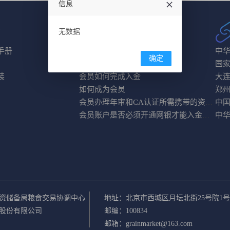
信息
南
无数据
常见问题
手册
使用前配置及设备需求
中
确定
国家粮食交易平台地址
国
装
会员如何完成入金
大
如何成为会员
郑
中
会员办理年审和CA认证所需携带的资料是什么？
中
会员账户是否必须开通网银才能入金？没有网银时如何入金？
资储备局粮食交易协调中心
地址：北京市西城区月坛北街25号院1
股份有限公司
邮编：100834
邮箱：grainmarket@163.com