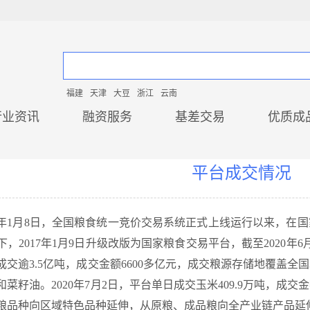
福建
天津
大豆
浙江
云南
行业资讯
融资服务
基差交易
优质成
平台成交情况
16年1月8日，全国粮食统一竞价交易系统正式上线运行以来，在
，2017年1月9日升级改版为国家粮食交易平台，截至2020年6
成交逾3.5亿吨，成交金额6600多亿元，成交粮源存储地覆盖全
菜籽油。2020年7月2日，平台单日成交玉米409.9万吨，成
粮品种向区域特色品种延伸，从原粮、成品粮向全产业链产品延