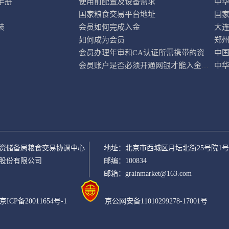
手册
使用前配置及设备需求
中
国家粮食交易平台地址
国
装
会员如何完成入金
大
如何成为会员
郑
中
会员办理年审和CA认证所需携带的资料是什么？
中
会员账户是否必须开通网银才能入金？没有网银时如何入金？
资储备局粮食交易协调中心
地址：北京市西城区月坛北街25号院1
股份有限公司
邮编：100834
邮箱：grainmarket@163.com
京ICP备20011654号-1
京公网安备11010299278-17001号